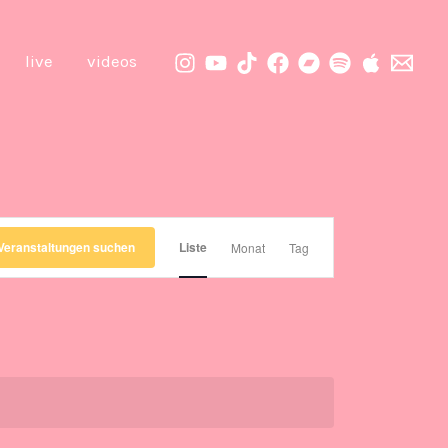
live
videos
Veranstaltung
Veranstaltungen suchen
Liste
Monat
Tag
Ansichten-
Navigation