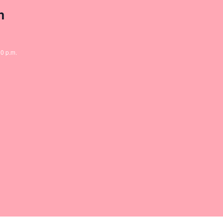
n
00 p.m.