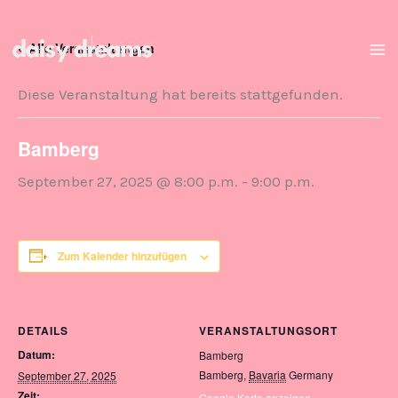
Zum
Inhalt
« Alle Veranstaltungen
springen
Diese Veranstaltung hat bereits stattgefunden.
Bamberg
September 27, 2025 @ 8:00 p.m.
-
9:00 p.m.
Zum Kalender hinzufügen
DETAILS
VERANSTALTUNGSORT
Datum:
Bamberg
Bamberg
,
Bavaria
Germany
September 27, 2025
Zeit:
Google Karte anzeigen