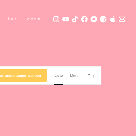
live
videos
Veranstaltung
Veranstaltungen suchen
Liste
Monat
Tag
Ansichten-
Navigation