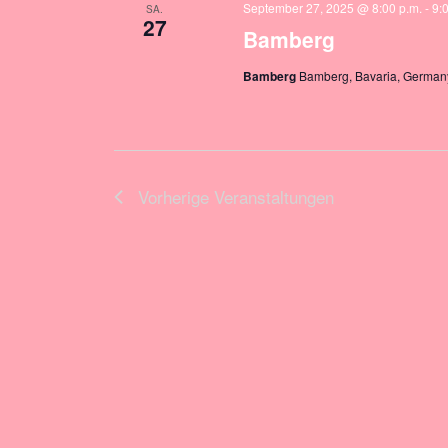
September 27, 2025 @ 8:00 p.m.
-
9:
SA.
27
Bamberg
Bamberg
Bamberg, Bavaria, German
Vorherige
Veranstaltungen