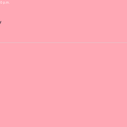
00 p.m.
y